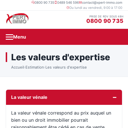
0800 90 735
0489 546 596
contact@xpert-immo.com
Du lundi au vendredi, 9:00 à 17:00
PRISE DE RDV SOUS 48H
0800 90 735
Menu
Les valeurs d'expertise
Accueil
›
Estimation
›
Les valeurs d'expertise
La valeur vénale
La valeur vénale correspond au prix auquel un
bien ou un droit immobilier pourrait
raisonnablement être cédé en cas de vente