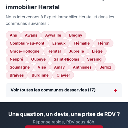
immobilier Herstal
Nous intervenons à Expert immobilier Herstal et dans les
communes suivantes :
Ans
Awans
Aywaille
Blegny
Comblain-au-Pont
Esneux
Flémalle
Fléron
Grâce-Hollogne
Herstal
Juprelle
Liège
Neupré
Oupeye
Saint-Nicolas
Seraing
Soumagne
Visé
Amay
Anthisnes
Berloz
Braives
Burdinne
Clavier
Voir toutes les communes desservies (17)
Une question, un devis, une prise de RDV ?
Réponse rapide, RDV sous 48h.