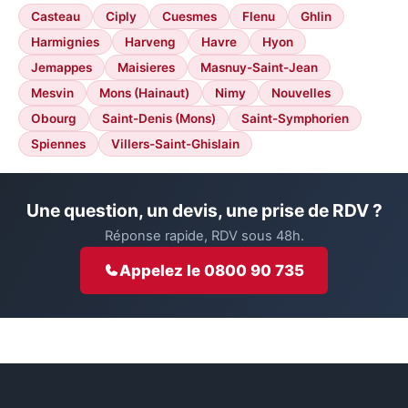
Casteau
Ciply
Cuesmes
Flenu
Ghlin
Harmignies
Harveng
Havre
Hyon
Jemappes
Maisieres
Masnuy-Saint-Jean
Mesvin
Mons (Hainaut)
Nimy
Nouvelles
Obourg
Saint-Denis (Mons)
Saint-Symphorien
Spiennes
Villers-Saint-Ghislain
Une question, un devis, une prise de RDV ?
Réponse rapide, RDV sous 48h.
Appelez le 0800 90 735