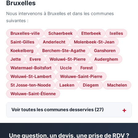
Bruxelles
Nous intervenons à Bruxelles et dans les communes
suivantes :
Bruxelles-ville
Schaerbeek
Etterbeek
Ixelles
Saint-Gilles
Anderlecht
Molenbeek-St-Jean
Koekelberg
Berchem-Ste-Agathe
Ganshoren
Jette
Evere
Woluwé-St-Pierre
Auderghem
Watermael-Boitsfort
Uccle
Forest
Woluwé-St-Lambert
Woluwe-Saint-Pierre
St Josse-ten-Noode
Laeken
Diegem
Machelen
Woluwe-Saint-Étienne
Voir toutes les communes desservies (27)
Une question, un devis, une prise de RDV ?