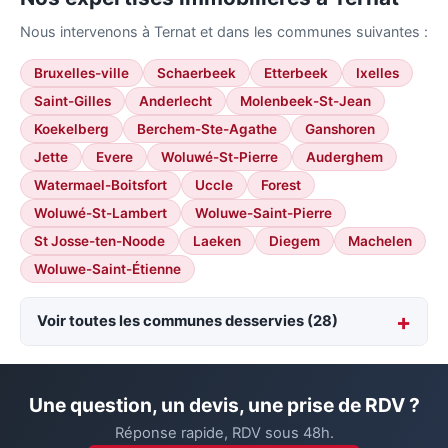
Nous intervenons à Ternat et dans les communes suivantes :
Bruxelles-ville
Schaerbeek
Etterbeek
Ixelles
Saint-Gilles
Anderlecht
Molenbeek-St-Jean
Koekelberg
Berchem-Ste-Agathe
Ganshoren
Jette
Evere
Woluwé-St-Pierre
Auderghem
Watermael-Boitsfort
Uccle
Forest
Woluwé-St-Lambert
Woluwe-Saint-Pierre
St Josse-ten-Noode
Laeken
Diegem
Machelen
Woluwe-Saint-Étienne
Voir toutes les communes desservies (28)
Une question, un devis, une prise de RDV ?
Réponse rapide, RDV sous 48h.