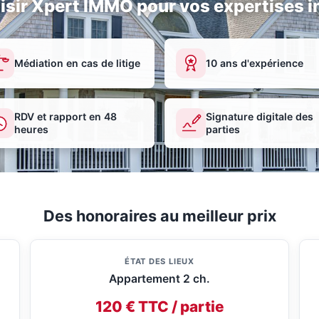
isir Xpert IMMO pour vos expertises i
Médiation en cas de litige
10 ans d'expérience
RDV et rapport en 48
Signature digitale des
heures
parties
Des honoraires au meilleur prix
ÉTAT DES LIEUX
Appartement 2 ch.
120 € TTC / partie