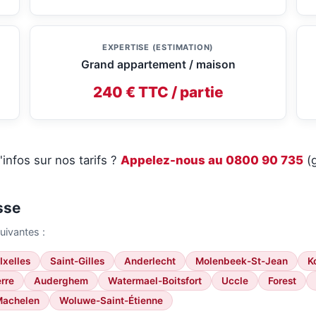
EXPERTISE (ESTIMATION)
Grand appartement / maison
240 € TTC / partie
'infos sur nos tarifs ?
Appelez-nous au 0800 90 735
(g
sse
ivantes :
Ixelles
Saint-Gilles
Anderlecht
Molenbeek-St-Jean
K
rre
Auderghem
Watermael-Boitsfort
Uccle
Forest
achelen
Woluwe-Saint-Étienne