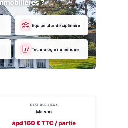
mmobilières ?
Équipe pluridisciplinaire
Technologie numérique
ÉTAT DES LIEUX
Maison
àpd 160 € TTC / partie