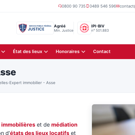
0800 90 735
0489 546 596
contac
Agréé
IPI-BIV
Min. Justice
n° 501.883
État des lieux
Honoraires
Contact
Asse
elles
›
Expert immobilier - Asse
 immobilières
et de
médiation
on d'
états des lieux locatifs
et