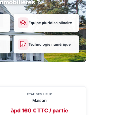
mmobilières ?
Équipe pluridisciplinaire
Technologie numérique
ÉTAT DES LIEUX
Maison
àpd 160 € TTC / partie