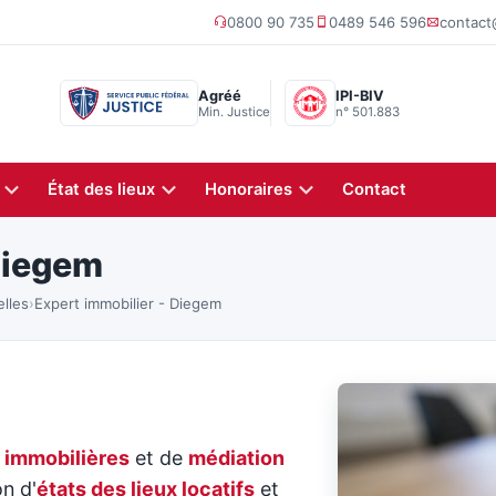
0800 90 735
0489 546 596
contac
Agréé
IPI-BIV
Min. Justice
n° 501.883
État des lieux
Honoraires
Contact
Diegem
elles
›
Expert immobilier - Diegem
 immobilières
et de
médiation
on d'
états des lieux locatifs
et