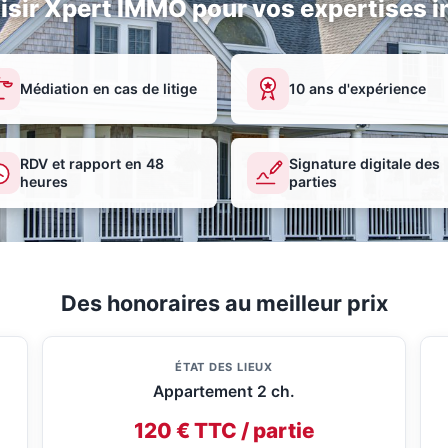
isir Xpert IMMO pour vos expertises i
Médiation en cas de litige
10 ans d'expérience
RDV et rapport en 48
Signature digitale des
heures
parties
Des honoraires au meilleur prix
ÉTAT DES LIEUX
Appartement 2 ch.
120 € TTC / partie