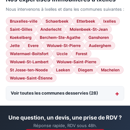
Nous intervenons à Ixelles et dans les communes suivantes :
Bruxelles-ville
Schaerbeek
Etterbeek
Ixelles
Saint-Gilles
Anderlecht
Molenbeek-St-Jean
Koekelberg
Berchem-Ste-Agathe
Ganshoren
Jette
Evere
Woluwé-St-Pierre
Auderghem
Watermael-Boitsfort
Uccle
Forest
Woluwé-St-Lambert
Woluwe-Saint-Pierre
St Josse-ten-Noode
Laeken
Diegem
Machelen
Woluwe-Saint-Étienne
Voir toutes les communes desservies (28)
Une question, un devis, une prise de RDV ?
Réponse rapide, RDV sous 48h.