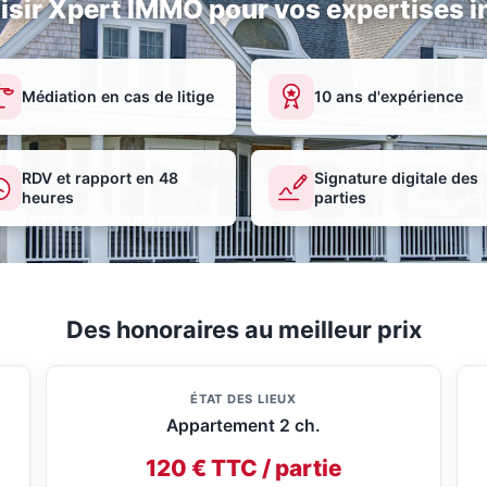
isir Xpert IMMO pour vos expertises i
Médiation en cas de litige
10 ans d'expérience
RDV et rapport en 48
Signature digitale des
heures
parties
Des honoraires au meilleur prix
ÉTAT DES LIEUX
Appartement 2 ch.
120 € TTC / partie