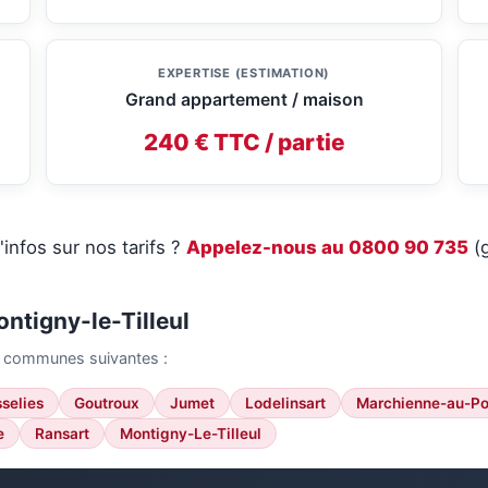
EXPERTISE (ESTIMATION)
Grand appartement / maison
240 € TTC / partie
'infos sur nos tarifs ?
Appelez-nous au 0800 90 735
(g
ntigny-le-Tilleul
es communes suivantes :
sselies
Goutroux
Jumet
Lodelinsart
Marchienne-au-Po
e
Ransart
Montigny-Le-Tilleul