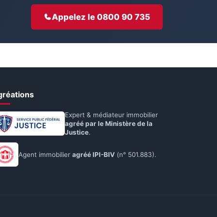
Appelez le 0800 90 735
gréations
Expert & médiateur immobilier
agréé par le Ministère de la
Justice
.
Agent immobilier
agréé IPI-BIV
(n° 501.883).