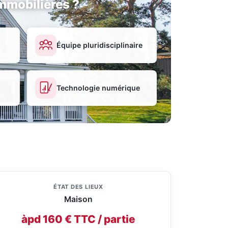
mmobilières ?
Équipe pluridisciplinaire
Technologie numérique
ÉTAT DES LIEUX
Maison
àpd 160 € TTC / partie