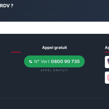
 RDV ?
Appel gratuit
A
N° Vert
0800 90 735
APPEL GRATUIT