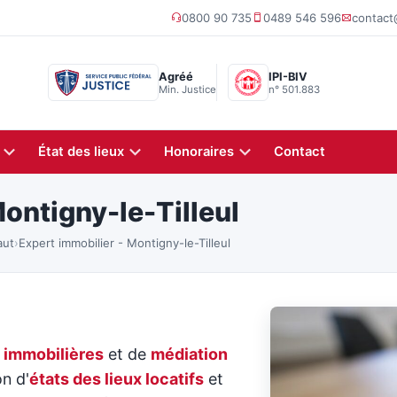
0800 90 735
0489 546 596
contac
Agréé
IPI-BIV
Min. Justice
n° 501.883
État des lieux
Honoraires
Contact
ontigny-le-Tilleul
aut
›
Expert immobilier - Montigny-le-Tilleul
 immobilières
et de
médiation
on d'
états des lieux locatifs
et