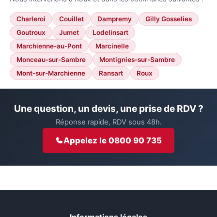
Charleroi
Couillet
Dampremy
Gilly Gosselies
Goutroux
Jumet
Lodelinsart
Marchienne-au-Pont
Marcinelle
Monceau-sur-Sambre
Montignies-sur-Sambre
Mont-sur-Marchienne
Ransart
Roux
Une question, un devis, une prise de RDV ?
Réponse rapide, RDV sous 48h.
Appelez le 0800 90 735