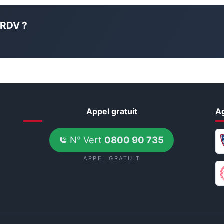
 RDV ?
Appel gratuit
A
N° Vert
0800 90 735
APPEL GRATUIT