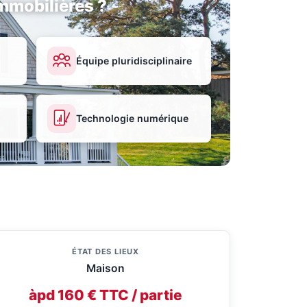
mmobilières ?
Équipe pluridisciplinaire
Technologie numérique
ÉTAT DES LIEUX
Maison
àpd 160 € TTC / partie