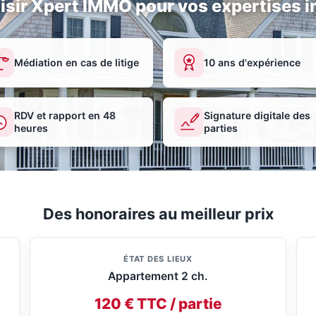
isir Xpert IMMO pour vos expertises i
Médiation en cas de litige
10 ans d'expérience
RDV et rapport en 48
Signature digitale des
heures
parties
Des honoraires au meilleur prix
ÉTAT DES LIEUX
Appartement 2 ch.
120 € TTC / partie