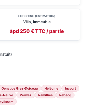
EXPERTISE (ESTIMATION)
Villa, immeuble
àpd 250 € TTC / partie
ratuit)
Genappe Grez-Doiceau
Hélécine
Incourt
la-Neuve
Perwez
Ramillies
Rebecq
eylissem