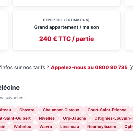
EXPERTISE (ESTIMATION)
Grand appartement / maison
240 € TTC / partie
'infos sur nos tarifs ?
Appelez-nous au 0800 90 735
(g
élécine
s suivantes :
hâteau
Chastre
Chaumont-Gistoux
Court-Saint-Etienne
t-Saint-Guibert
Nivelles
Orp-Jauche
Ottignies-Louvain-
ain
Waterloo
Wavre
Linsmeau
Neerheylissem
Oph