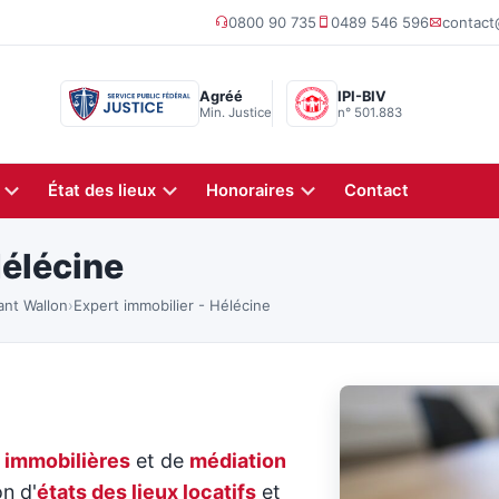
0800 90 735
0489 546 596
contac
Agréé
IPI-BIV
Min. Justice
n° 501.883
État des lieux
Honoraires
Contact
Hélécine
ant Wallon
›
Expert immobilier - Hélécine
 immobilières
et de
médiation
on d'
états des lieux locatifs
et