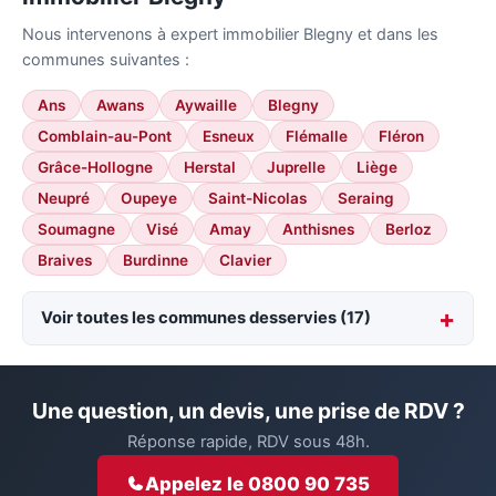
Nous intervenons à expert immobilier Blegny et dans les
communes suivantes :
Ans
Awans
Aywaille
Blegny
Comblain-au-Pont
Esneux
Flémalle
Fléron
Grâce-Hollogne
Herstal
Juprelle
Liège
Neupré
Oupeye
Saint-Nicolas
Seraing
Soumagne
Visé
Amay
Anthisnes
Berloz
Braives
Burdinne
Clavier
Voir toutes les communes desservies (17)
Une question, un devis, une prise de RDV ?
Réponse rapide, RDV sous 48h.
Appelez le 0800 90 735