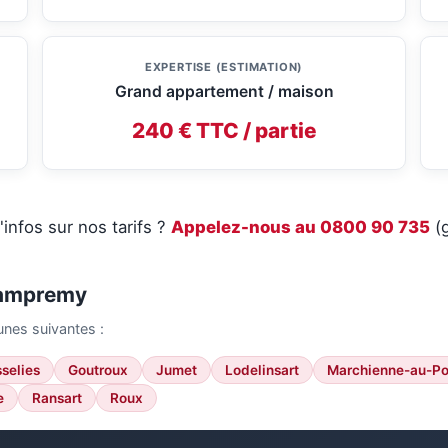
EXPERTISE (ESTIMATION)
Grand appartement / maison
240 € TTC / partie
'infos sur nos tarifs ?
Appelez-nous au 0800 90 735
(g
Dampremy
nes suivantes :
sselies
Goutroux
Jumet
Lodelinsart
Marchienne-au-Po
e
Ransart
Roux