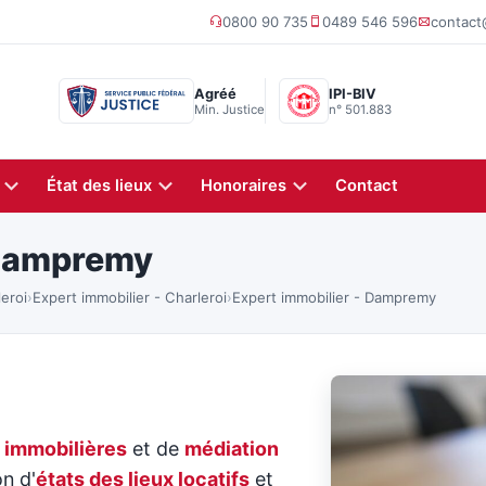
0800 90 735
0489 546 596
contac
Agréé
IPI-BIV
Min. Justice
n° 501.883
État des lieux
Honoraires
Contact
 Dampremy
leroi
›
Expert immobilier - Charleroi
›
Expert immobilier - Dampremy
 immobilières
et de
médiation
on d'
états des lieux locatifs
et