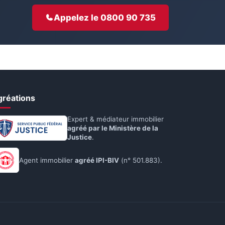
Appelez le 0800 90 735
gréations
Expert & médiateur immobilier
agréé par le Ministère de la
Justice
.
Agent immobilier
agréé IPI-BIV
(n° 501.883).