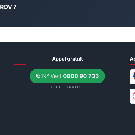
 RDV ?
Appel gratuit
A
N° Vert
0800 90 735
APPEL GRATUIT