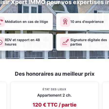
isir Xpert IMMO pour vos expertises i
Médiation en cas de litige
10 ans d'expérience
RDV et rapport en 48
Signature digitale des
heures
parties
Des honoraires au meilleur prix
ÉTAT DES LIEUX
Appartement 2 ch.
120 € TTC / partie