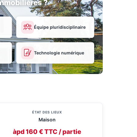
mmobilières ?
Équipe pluridisciplinaire
Technologie numérique
ÉTAT DES LIEUX
Maison
àpd 160 € TTC / partie