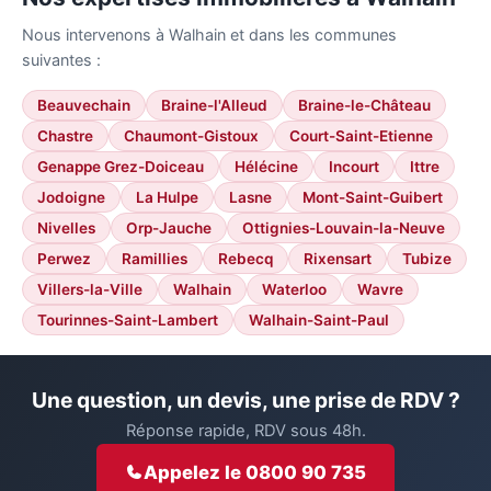
Nous intervenons à Walhain et dans les communes
suivantes :
Beauvechain
Braine-l'Alleud
Braine-le-Château
Chastre
Chaumont-Gistoux
Court-Saint-Etienne
Genappe Grez-Doiceau
Hélécine
Incourt
Ittre
Jodoigne
La Hulpe
Lasne
Mont-Saint-Guibert
Nivelles
Orp-Jauche
Ottignies-Louvain-la-Neuve
Perwez
Ramillies
Rebecq
Rixensart
Tubize
Villers-la-Ville
Walhain
Waterloo
Wavre
Tourinnes-Saint-Lambert
Walhain-Saint-Paul
Une question, un devis, une prise de RDV ?
Réponse rapide, RDV sous 48h.
Appelez le 0800 90 735